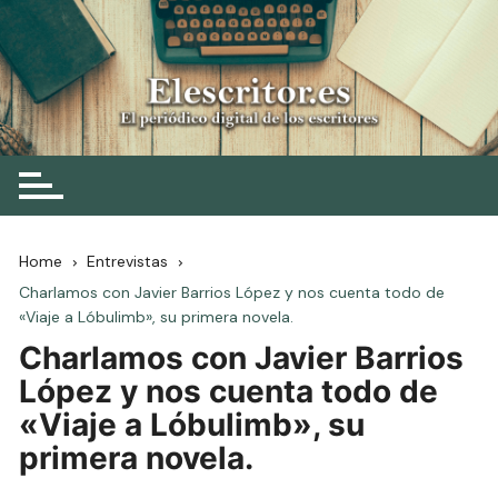
Skip
to
content
Elescritor.es
El periódico digital de los escritores
Home
Entrevistas
Charlamos con Javier Barrios López y nos cuenta todo de
«Viaje a Lóbulimb», su primera novela.
Charlamos con Javier Barrios
López y nos cuenta todo de
«Viaje a Lóbulimb», su
primera novela.