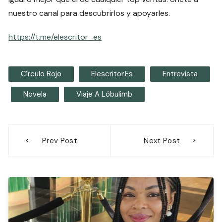
nuestro canal para descubrirlos y apoyarles.
https://t.me/elescritor_es
Círculo Rojo
Elescritor.es
Entrevista
Novela
Viaje A Lóbulimb
Navegación
Prev Post
Next Post
de
entradas