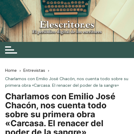
Skip
to
content
Elescritor.es
El periódico digital de los escritores
Home
Entrevistas
Charlamos con Emilio José Chacón, nos cuenta todo sobre su
primera obra «Carcasa. El renacer del poder de la sangre»
Charlamos con Emilio José
Chacón, nos cuenta todo
sobre su primera obra
«Carcasa. El renacer del
poder de la sangre»