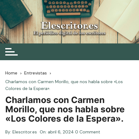
Skip
to
content
Elescritor.es
El periódico digital de los escritores
Home
Entrevistas
Charlamos con Carmen Morillo, que nos habla sobre «Los
Colores de la Espera».
Charlamos con Carmen
Morillo, que nos habla sobre
«Los Colores de la Espera».
By:
Elescritor.es
On:
abril 6, 2024
0 Comment