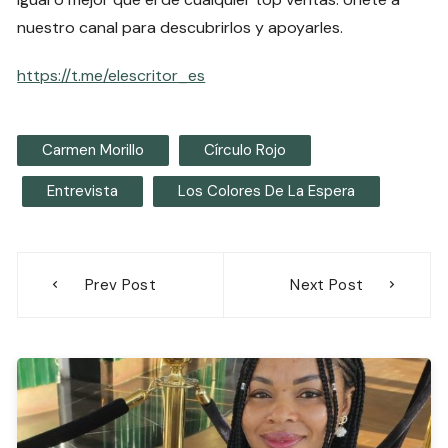
nuestro canal para descubrirlos y apoyarles.
https://t.me/elescritor_es
Carmen Morillo
Círculo Rojo
Entrevista
Los Colores De La Espera
Navegación
Prev Post
Next Post
de
entradas