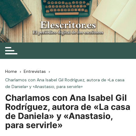
Skip
to
content
Elescritor.es
El periódico digital de los escritores
Home
Entrevistas
Charlamos con Ana Isabel Gil Rodríguez, autora de «La casa
de Daniela» y «Anastasio, para servirle»
Charlamos con Ana Isabel Gil
Rodríguez, autora de «La casa
de Daniela» y «Anastasio,
para servirle»