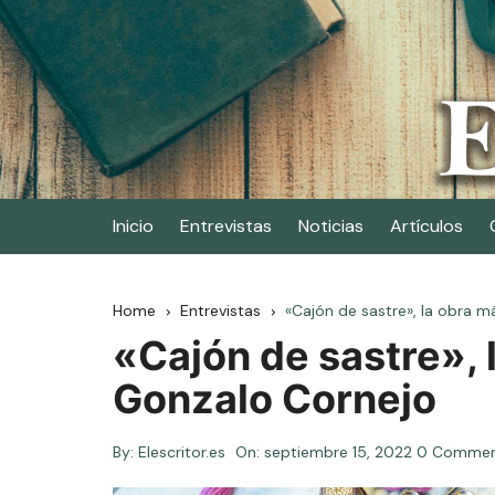
Skip
to
content
Elescritor.es
El periódico digital de los escritores
Inicio
Entrevistas
Noticias
Artículos
Home
Entrevistas
«Cajón de sastre», la obra 
«Cajón de sastre», 
Gonzalo Cornejo
By:
Elescritor.es
On:
septiembre 15, 2022
0 Comme