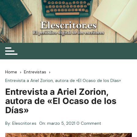
Skip
to
content
Elescritor.es
El periódico digital de los escritores
Home
Entrevistas
Entrevista a Ariel Zorion, autora de «El Ocaso de los Días»
Entrevista a Ariel Zorion,
autora de «El Ocaso de los
Días»
By:
Elescritor.es
On:
marzo 5, 2021
0 Comment