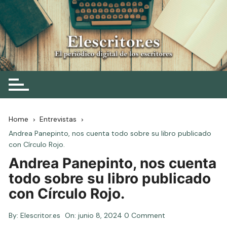
Skip
to
content
Elescritor.es
El periódico digital de los escritores
Home
Entrevistas
Andrea Panepinto, nos cuenta todo sobre su libro publicado
con Círculo Rojo.
Andrea Panepinto, nos cuenta
todo sobre su libro publicado
con Círculo Rojo.
By:
Elescritor.es
On:
junio 8, 2024
0 Comment