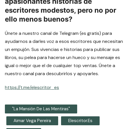
apasionantes historias de
escritores modestos, pero no por
ello menos buenos?
Únete a nuestro canal de Telegram (es gratis) para
ayudarnos a darles voz a esos escritores que necesitan
un empujón. Sus vivencias e historias para publicar sus
libros, su pelea para hacerse un hueco y su mensaje es
igual o mejor que el de cualquier top ventas. Únete a
nuestro canal para descubrirlos y apoyarles.
https://t.me/elescritor_es
"La Mansión De Las Mentiras"
Aimar Vega Pereira
Elescritor.es