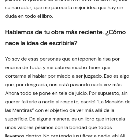
su narrador, que me parece la mejor idea que hay sin
duda en todo el libro.
Hablemos de tu obra más reciente. ¿Cómo
nace la idea de escribirla?
Yo soy de esas personas que anteponen la risa por
encima de todo, y me cabrea mucho tener que
cortarme al hablar por miedo a ser juzgado. Eso es algo
que, por desgracia, nos está pasando cada vez más.
Ahora todo se pone en tela de juicio. Por supuesto, sin
querer faltarle a nadie al respeto, escribí “La Mansión de
las Mentiras” con el objetivo de ver más allá de la
superficie. De alguna manera, es un libro que intercala
unos valores pésimos con la bondad que todos
llevamos dentro. No pretendo justificar a nadie, eh! ¡Ni