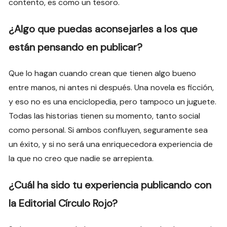
contento, es como un tesoro.
¿Algo que puedas aconsejarles a los que
están pensando en publicar?
Que lo hagan cuando crean que tienen algo bueno
entre manos, ni antes ni después. Una novela es ficción,
y eso no es una enciclopedia, pero tampoco un juguete.
Todas las historias tienen su momento, tanto social
como personal. Si ambos confluyen, seguramente sea
un éxito, y si no será una enriquecedora experiencia de
la que no creo que nadie se arrepienta.
¿Cuál ha sido tu experiencia publicando con
la Editorial Círculo Rojo?