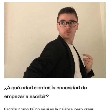
¿A qué edad sientes la necesidad de
empezar a escribir?
Escribir como tal no sé si es la palabra, pero crear