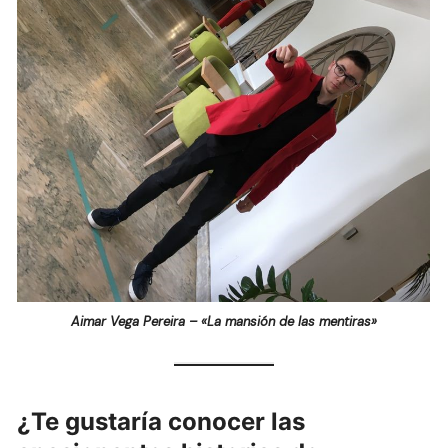
Aimar Vega Pereira – «La mansión de las mentiras»
¿Te gustaría conocer las