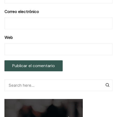
Correo electrónico
Web