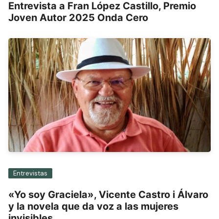
Entrevista a Fran López Castillo, Premio
Joven Autor 2025 Onda Cero
Entrevistas
«Yo soy Graciela», Vicente Castro i Álvaro
y la novela que da voz a las mujeres
invisibles