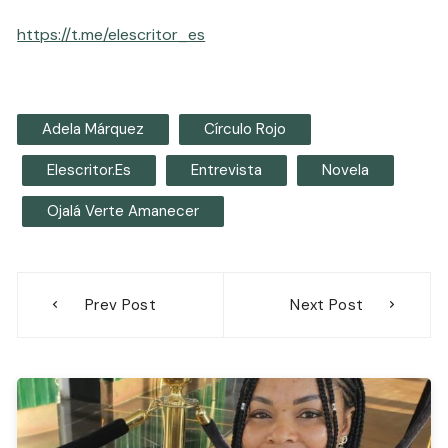
https://t.me/elescritor_es
Adela Márquez
Círculo Rojo
Elescritor.es
Entrevista
Novela
Ojalá Verte Amanecer
Navegación
Prev Post
Next Post
de
entradas