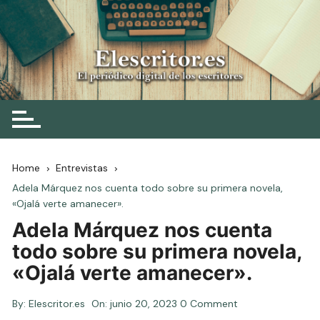
Skip
to
content
Elescritor.es
El periódico digital de los escritores
Home
Entrevistas
Adela Márquez nos cuenta todo sobre su primera novela,
«Ojalá verte amanecer».
Adela Márquez nos cuenta
todo sobre su primera novela,
«Ojalá verte amanecer».
By:
Elescritor.es
On:
junio 20, 2023
0 Comment